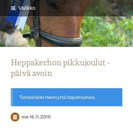
Siirry
Valikko
sivun
sisältöön
Parkanon Ratsastajat
Heppakerhon pikkujoulut -
päivä avoin
Tarkastelet mennyttä tapahtumaa.
ma 16.11.2015