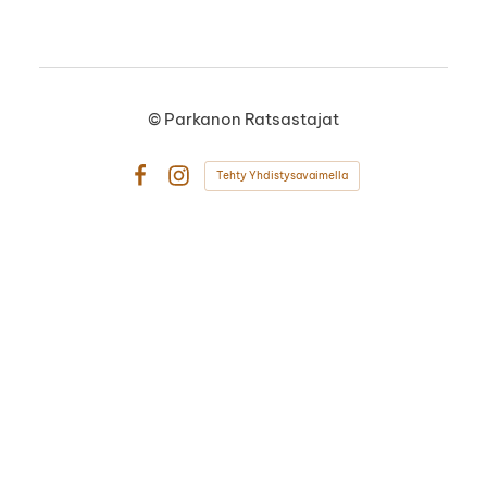
©
Parkanon Ratsastajat
Tehty Yhdistysavaimella
Facebook
Instagram