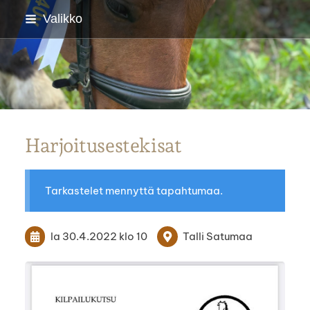
Siirry
Valikko
sivun
sisältöön
Parkanon Ratsastajat
Harjoitusestekisat
Tarkastelet mennyttä tapahtumaa.
la 30.4.2022
klo 10
Talli Satumaa