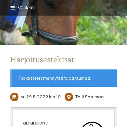
Siirry
Valikko
sivun
sisältöön
Parkanon Ratsastajat
Harjoitusestekisat
Tarkastelet mennyttä tapahtumaa.
su 29.5.2022
klo 10
Talli Satumaa