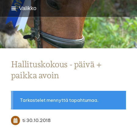
Siirry
Valikko
sivun
sisältöön
Parkanon Ratsastajat
Hallituskokous - päivä +
paikka avoin
Tarkastelet mennyttä tapahtumaa.
ti 30.10.2018