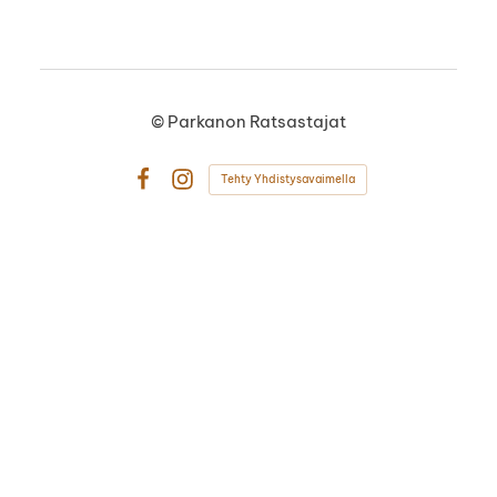
©
Parkanon Ratsastajat
Tehty Yhdistysavaimella
Facebook
Instagram