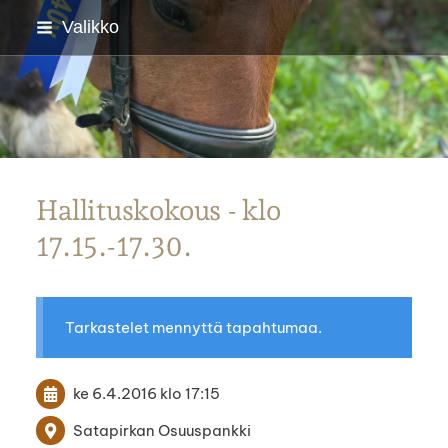
Siirry
Valikko
sivun
sisältöön
Parkanon Ratsastajat
Hallituskokous - klo
17.15.-17.30.
Tarkastelet mennyttä tapahtumaa.
ke 6.4.2016
klo 17:15
Satapirkan Osuuspankki