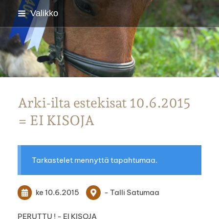
Siirry
Valikko
sivun
sisältöön
Parkanon Ratsastajat
Arki-ilta estekisat 10.6.2015
= EI KISOJA
Tarkastelet mennyttä tapahtumaa.
ke 10.6.2015
- Talli Satumaa
PERUTTU ! - EI KISOJA