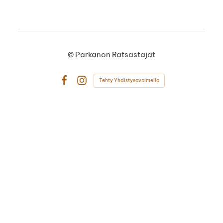
©
Parkanon Ratsastajat
Tehty Yhdistysavaimella
Facebook
Instagram