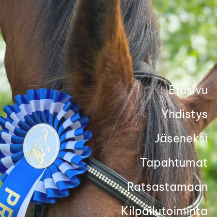
Siirry
sivun
sisältöön
Etusivu
Yhdistys
Jäseneksi
Tapahtumat
Ratsastamaan
Kilpailutoiminta