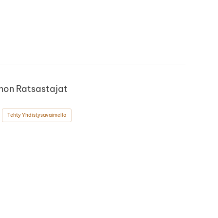
non Ratsastajat
Tehty Yhdistysavaimella
ok
stagram