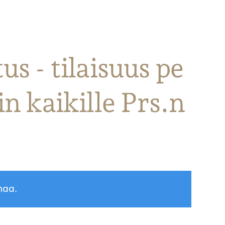
s - tilaisuus pe
n kaikille Prs.n
maa.