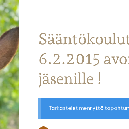
Parkanon Ratsastajat
Sääntökoulutu
6.2.2015 avoi
jäsenille !
Tarkastelet mennyttä tapahtu