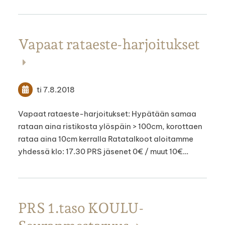
Vapaat rataeste-harjoitukset
ti 7.8.2018
Vapaat rataeste-harjoitukset: Hypätään samaa
rataan aina ristikosta ylöspäin > 100cm, korottaen
rataa aina 10cm kerralla Ratatalkoot aloitamme
yhdessä klo: 17.30 PRS jäsenet 0€ / muut 10€…
PRS 1.taso KOULU-