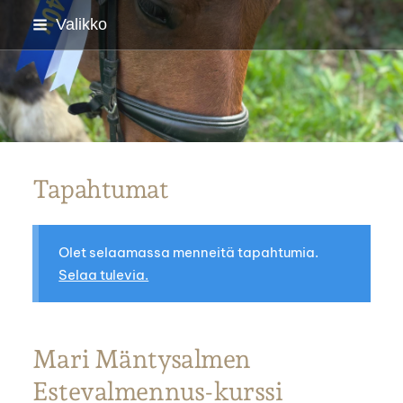
Siirry
Valikko
sivun
sisältöön
Parkanon Ratsastajat
Tapahtumat
Olet selaamassa menneitä tapahtumia.
Selaa tulevia.
Mari Mäntysalmen
Estevalmennus-kurssi