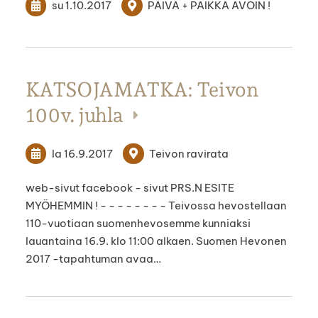
su 1.10.2017
PÄIVÄ + PAIKKA AVOIN !
KATSOJAMATKA: Teivon
100v. juhla
la 16.9.2017
Teivon ravirata
web-sivut facebook - sivut PRS.N ESITE
MYÖHEMMIN ! - - - - - - - - Teivossa hevostellaan
110-vuotiaan suomenhevosemme kunniaksi
lauantaina 16.9. klo 11:00 alkaen. Suomen Hevonen
2017 -tapahtuman avaa…