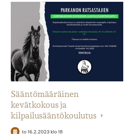
Sääntömääräinen
kevätkokous ja
kilpailusääntökoulutus
to 16.2.2023
klo 18