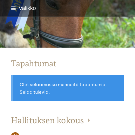
Siirry
Valikko
sivun
sisältöön
Parkanon Ratsastajat
Tapahtumat
Olet selaamassa menneitä tapahtumia.
Selaa tulevia.
Hallituksen kokous